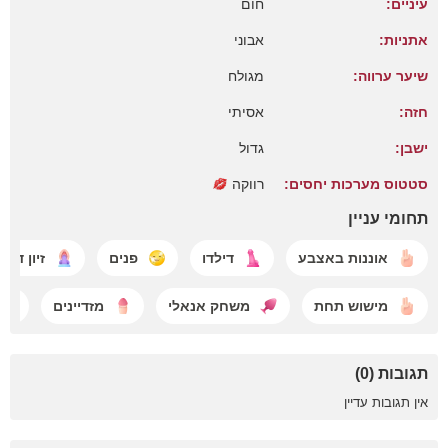
עיניים:
חום
אתניות:
אבוני
שיער ערווה:
מגולח
חזה:
אסיתי
ישבן:
גדול
סטטוס מערכות יחסים:
רווקה
תחומי עניין
אוננות באצבע
דילדו
פנים
זיון דילד
מישוש תחת
משחק אנאלי
מזדיינים
תגובות (0)
אין תגובות עדיין