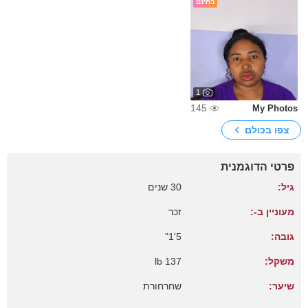
בחינם
1
145
My Photos
צפו בכולם
פרטי הדוגמנית
גיל:
30 שנים
מעוניין ב-:
זכר
גובה:
5'1"
משקל:
137 lb
שיער:
שחרחורת