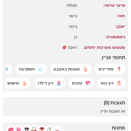
שיער ערווה:
מגולח
חזה:
בינוני
ישבן:
בינוני
נימפומנית:
כן
סטטוס מערכות יחסים:
רווקה
תחומי עניין
מזדיינים
אוננות באצבע
השפרצה
זיון כוס
נהנים
זיון דילדו
מישוש תח
תגובות (0)
אין תגובות עדיין
מתנות