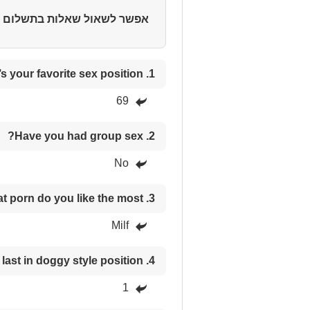
אפשר לשאול שאלות בתשלום בכל
1. What’s your favorite sex position?
69
2. Have you had group sex?
No
3. What porn do you like the most?
Milf
4. How long can you last in doggy style position?
1