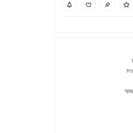
נית
ווקזי