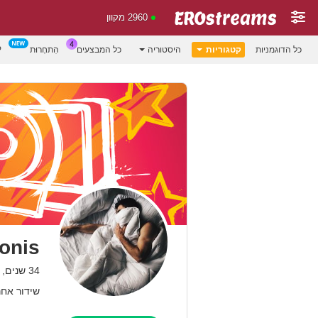
2960 מקוון
P
הִתחָרוּת
כל המבצעים
היסטוריה
קטגוריות
כל הדוגמניות
onis
34 שנים, Anya
שידור אחרון: 02.26 AM