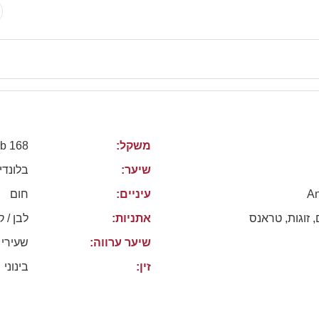
168 lb
משקל:
שיער:
בלונדי
חום
עיניים:
An
, זוגות, טראנס
אתניות:
לבן / ק
שיער ערווה:
שעירי
זין:
בינוני