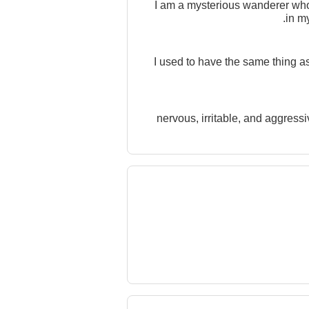
I am a mysterious wanderer whos
in m
I used to have the same thing a
nervous, irritable, and aggres