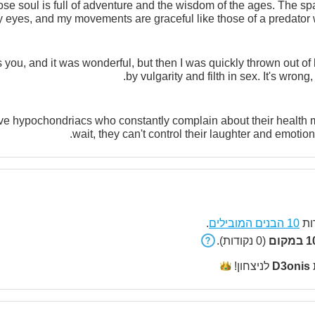
e soul is full of adventure and the wisdom of the ages. The spar
y eyes, and my movements are graceful like those of a predator 
s you, and it was wonderful, but then I was quickly thrown out o
by vulgarity and filth in sex. It's wrong,
sive hypochondriacs who constantly complain about their health 
wait, they can't control their laughter and emotion
.
10 הבנים המובילים
ות
100
(0 נקודות).
לניצחון!
D3onis