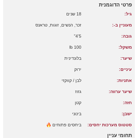
פרטי הדוגמנית
גיל:
18 שנים
מעוניין ב-:
זכר, הנשים, זוגות, טראנס
גובה:
5'4"
משקל:
100 lb
שיער:
בלונדינית
עיניים:
ירוק
אתניות:
לבן / קווקזי
שיער ערווה:
גזוז
חזה:
קטן
ישבן:
בינוני
סטטוס מערכות יחסים:
ביחסים
פתוחים
תחומי עניין