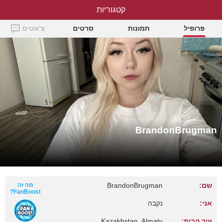
קטגוריות
BrandonBrugman
פרופיל
תמונות
סרטים
צ'אטים
BrandonBrugman
שם:
BrandonBrugman
מה זה
FanBoost?
אני:
נקבה
עיר הבית:
Kazakhstan, Almaty