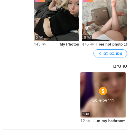
3
5
443
476
My Photos
Free hot photo ;3
צפו בכולם
סרטים
111 אסימונים
0:40
12
Nude video from my bathroom